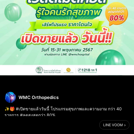
WMC Orthopedics
✨🎁 #เปิดขายแล้ววันนี้ โปรแกรมสุขภาพและความงาม กว่า 40
รายการ #ลดสูงสุดกว่า 80%
LINE VOOM
🛒 #เปิดขายผ่านช่องทางออนไลน์ 15-31 พฤษภาคมนี้ ผ่านช่องทาง
LINE : @wmchospital คลิก https://lin.ee/Ixk8Zpt