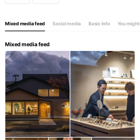
Wed
Closed
Thu
10:00 - 19:00
Fri
10:00 - 19:00
Sat
10:00 - 19:00
Mixed media feed
Social media
Basic info
You might 
水曜日＋第2第4木曜日 定休
Mixed media feed