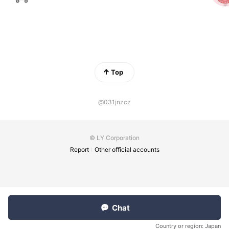
Top
@031jnzcz
© LY Corporation
Report
Other official accounts
Chat
Country or region:
Japan