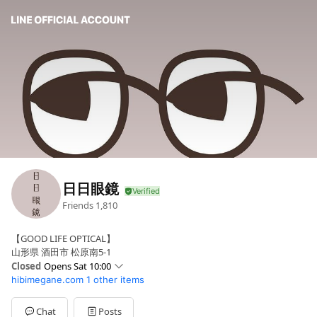
日日眼鏡
Friends
1,810
【GOOD LIFE OPTICAL】
山形県 酒田市 松原南5-1
Closed
Opens Sat 10:00
hibimegane.com
1 other items
Sun
10:00 - 19:00
Mon
10:00 - 19:00
Tue
10:00 - 19:00
Chat
Posts