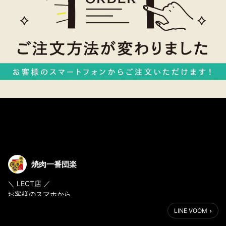
焼肉一番団楽
＼ LECT店 ／
お客様のスマホから
直接オーダーできるようになりました
LINE VOOM
====================