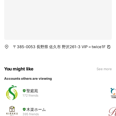
〒385-0053 長野県 佐久市 野沢261-3 VIP＝twice1F
You might like
See more
Accounts others are viewing
聖庭苑
172 friends
木楽ホーム
395 friends