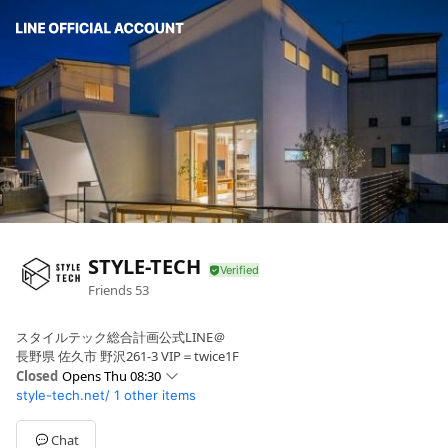
STYLE-TECH
Friends
53
スタイルテック総合計画公式LINE＠
長野県 佐久市 野沢261-3 VIP＝twice1F
Closed
Opens Thu 08:30
style-tech.net/
1 other items
Sun
08:30 - 17:30
Mon
08:30 - 17:30
Tue
08:30 - 17:30
Chat