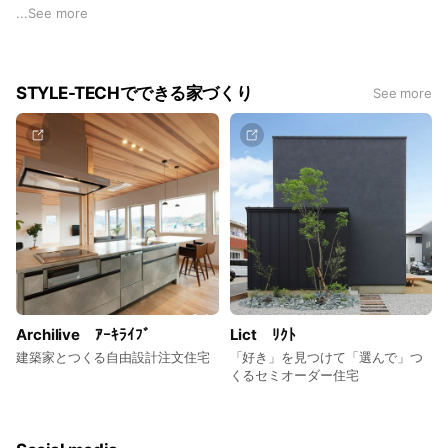
『 別荘 × 住宅 』という新しいカタチ。
...
See more
私たちが考える家づくりは、生活のしやすさ、快適性はもちろ
んのこと、
デザインを取り入れたちょっとかっこいい家、癒しのある家、
STYLE-TECHでできる家づくり
See more
趣味を楽しむ家、
そんなワクワクする家づくりをご提供します。
ハウスメーカーや規格住宅専門の工務店だと対応が難しいよう
な、
手作り感のある個性的な住宅を得意としています。
あなたの想いをカタチにしませんか？
お気軽にご相談ください。
Archilive ｱｰｷﾗｲﾌﾞ
Lict ﾘｸﾄ
建築家とつくる自由設計注文住宅
「好き」を見つけて「選んで」つ
くるセミオーダー住宅