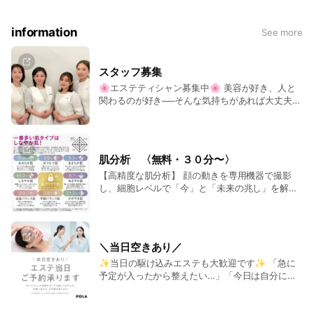
information
See more
スタッフ募集
🌸エステティシャン募集中🌸 美容が好き、人と
関わるのが好き──そんな気持ちがあれば大丈夫
✨ ただいま お仕事体験 を実施しています！ 「ち
ょっとやってみたいな」 「美容のこと学んでみた
い」 そんな“習い事感覚”での体験参加も大歓迎で
す😊 実際のお仕事に触れながら、エステの技術や
肌分析 〈無料・３０分〜〉
スキンケアの知識を学べるチャンス。 未経験の方
【高精度な肌分析】 顔の動きを専用機器で撮影
も、ブランクがある方も安心してスタートできま
し、細胞レベルで「今」と「未来の兆し」を解
す🌿 まずはお気軽にお問い合わせください💌
析。 【わかりやすい結果表示】 ニキビや毛穴、
くすみなど20項目以上を10段階で評価し、レーダ
ーチャートや肌タイプ別に見える化。 【個別ケア
提案】 膨大な蓄積データと照合し、あなたに合っ
＼当日空きあり／
たスキンケア・生活習慣アドバイスを提案。
✨当日の駆け込みエステも大歓迎です✨ 「急に
予定が入ったから整えたい…」「今日は自分にご
褒美をあげたい！」 そんな時もお気軽にご連絡く
ださいませ🌿 短時間でリフレッシュできるコース
から、しっかりケアできるコースまでご用意して