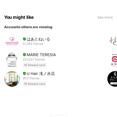
You might like
See more
Accounts others are viewing
はあとねいる
51,283 friends
MARIE TERESIA
221,637 friends
Reward card
U Hair 滝ノ水店
903 friends
Reward card