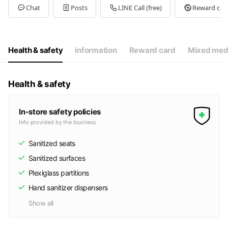
Tue
10:00 - 20:00
Chat
Posts
LINE Call (free)
Reward car
Wed
10:00 - 20:00
Thu
10:00 - 20:00
Fri
10:00 - 20:00
Sat
10:00 - 20:00
Health & safety
information
Reward card
Mixed med
＊店休日はアピタ千代田橋店に準じます。
Health & safety
In-store safety policies
Info provided by the business
Sanitized seats
Sanitized surfaces
Plexiglass partitions
Hand sanitizer dispensers
Show all