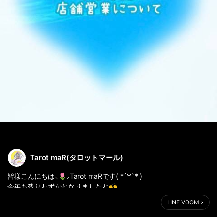
Tarot maR(タロットマール)
皆様こんにちは⸜🌷︎⸝‍Tarot maRです( *´꒳`* )
今年も残りわずかとなりましたね🙌
LINE VOOM
⭐️年末年始の店舗営業についてのお知らせ⭐️