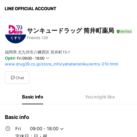
サンキュードラッグ 筒井町薬局
Friends
129
福岡県 北九州市八幡西区 筒井町15-1
Open
Fri 09:00 - 18:00
www.drug39.co.jp/store_info/yahatanishiku/entry-210.html
Sun
Closed
Mon
09:00 - 18:00
Tue
09:00 - 18:00
Chat
Wed
09:00 - 18:00
Thu
09:00 - 18:00
Fri
09:00 - 18:00
Basic info
You might like
Sat
09:00 - 13:00
定休日：日・祝
Basic info
Fri
09:00 - 18:00
定休日：日・祝