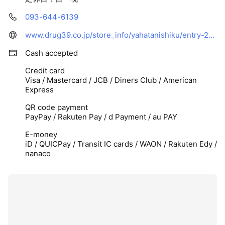
093-644-6139
www.drug39.co.jp/store_info/yahatanishiku/entry-210.html
Cash accepted
Credit card
Visa / Mastercard / JCB / Diners Club / American
Express
QR code payment
PayPay / Rakuten Pay / d Payment / au PAY
E-money
iD / QUICPay / Transit IC cards / WAON / Rakuten Edy /
nanaco