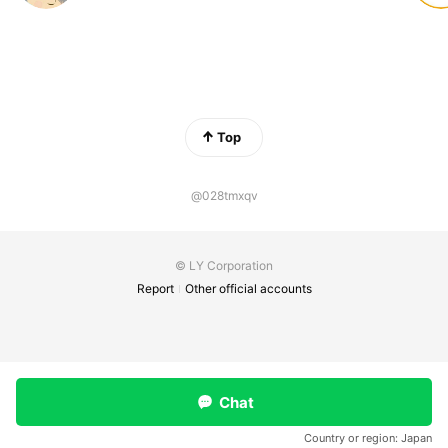
Top
@028tmxqv
© LY Corporation
Report
Other official accounts
Chat
Country or region:
Japan