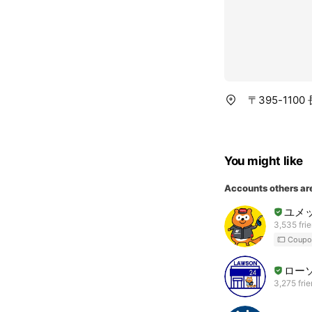
〒395-110
You might like
Accounts others ar
ユメ
3,535 fri
Coupo
ロー
3,275 fri