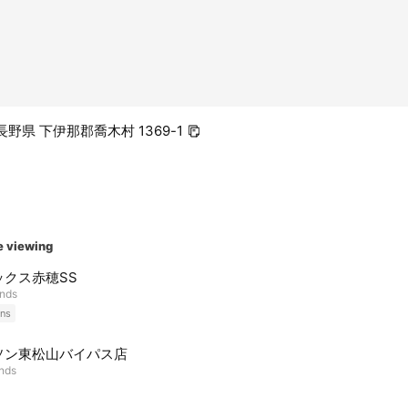
0 長野県 下伊那郡喬木村 1369-1
e viewing
ックス赤穂SS
ends
ns
ソン東松山バイパス店
ends