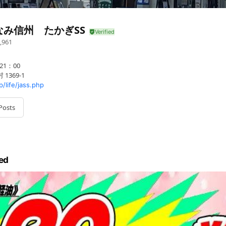
なみ信州 たかぎSS
,961
1：00
1369-1
p/life/jass.php
Posts
ed