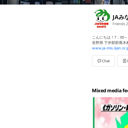
JAみ
Friends
2
こんにちは！7：00～2
長野県 下伊那郡喬木村 
www.ja-mis.iijan.or.j
Chat
Mixed media fe