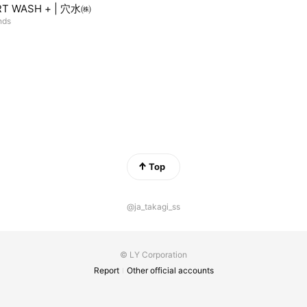
T WASH + | 穴水㈱
nds
Top
@ja_takagi_ss
© LY Corporation
Report
Other official accounts