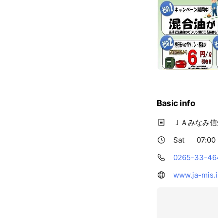
Basic info
ＪＡみなみ信
Sat
07:00 
0265-33-46
www.ja-mis.ii