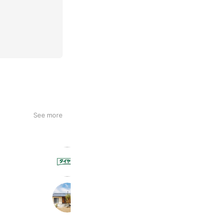
See more
タイヤ館 静岡流通店
885 friends
株式会社 米山住研
775 friends