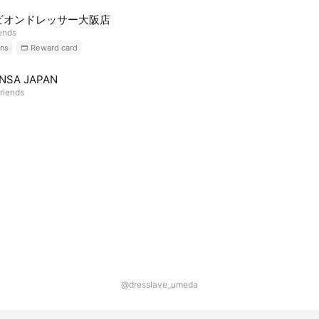
ビオンドレッサー大阪店
iends
ns
Reward card
NSA JAPAN
riends
@dresslave_umeda