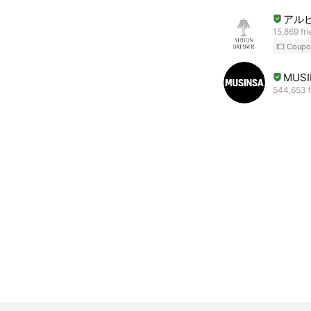
アル
15,869 fr
Coupo
MUSI
544,653 f