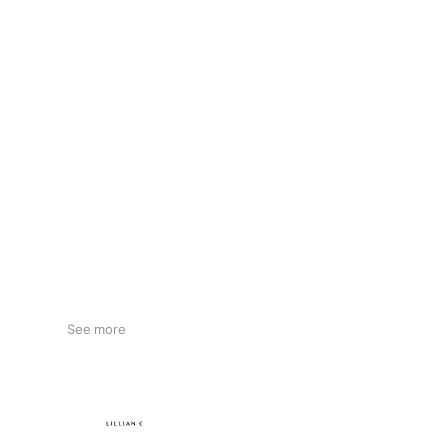
See more
LILLIAN CARAT
5,789 friends