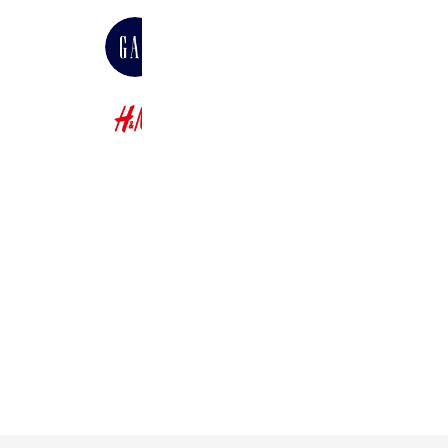
ギャップ ジャパン
9,868,720 friends
Coupons
Reward card
H&M
22,559,760 friends