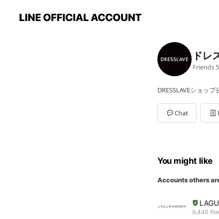
ドレ
Friends
5
DRESSLAVEショップ
Chat
You might like
Accounts others ar
LAG
9,440 fri