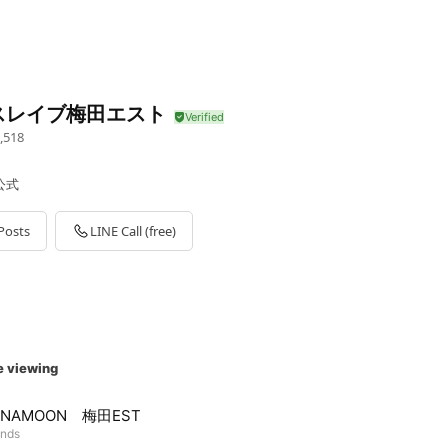
スレイブ梅田エスト
,518
公式
Posts
LINE Call (free)
e viewing
UNAMOON 梅田EST
ends