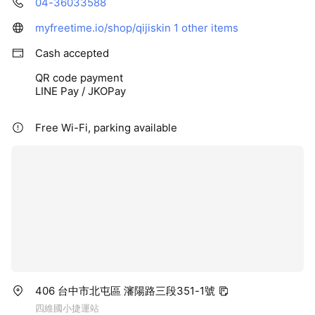
04-36033588
myfreetime.io/shop/qijiskin
1 other items
Cash accepted
QR code payment
LINE Pay / JKOPay
Free Wi-Fi, parking available
406 台中市北屯區 瀋陽路三段351-1號
四維國小捷運站