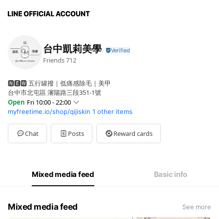
台中凱莉美學
Friends
712
🅽🅴🆆 五行罐撥｜低痛感除毛｜美甲
台中市北屯區 瀋陽路三段351-1號
Open
Fri 10:00 - 22:00
myfreetime.io/shop/qijiskin
1 other items
Sun
10:00 - 18:00
Mon
10:00 - 22:00
Tue
10:00 - 22:00
Chat
Posts
Reward cards
Wed
10:00 - 22:00
Thu
10:00 - 22:00
Fri
10:00 - 22:00
Sat
10:00 - 18:00
Mixed media feed
Basic info
Mixed media feed
See more