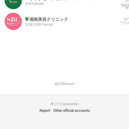
238 friends
湘南美容クリニック
3,361,098 friends
@026hvnuh
© LY Corporation
Report
Other official accounts