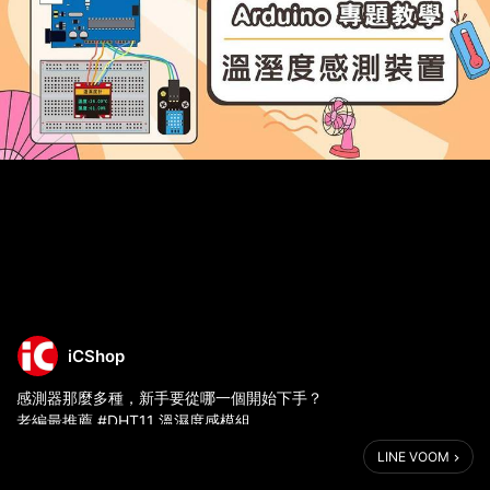
iCShop
感測器那麼多種，新手要從哪一個開始下手？
老編最推薦 #DHT11 溫濕度感模組
LINE VOOM
➡️價格便宜，容易購買取得。
➡️接線方便，單一引腳溝通。