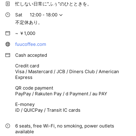
忙しない日常に"ふぅ"のひとときを。
Sat
12:00 - 18:00
不定休あり。
~ ￥1,000
fuucoffee.com
Cash accepted
Credit card
Visa / Mastercard / JCB / Diners Club / American
Express
QR code payment
PayPay / Rakuten Pay / d Payment / au PAY
E-money
iD / QUICPay / Transit IC cards
6 seats, free Wi-Fi, no smoking, power outlets
available