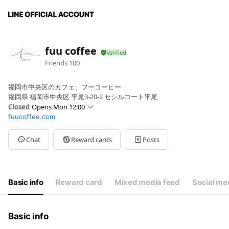
fuu coffee
Friends
100
福岡市中央区のカフェ、フーコーヒー
福岡県 福岡市中央区 平尾3-20-2 セシルコート平尾
Closed
Opens Mon 12:00
fuucoffee.com
Sun
Closed
Mon
12:00 - 17:00
Tue
12:00 - 17:00
Chat
Reward cards
Posts
Wed
12:00 - 17:00
Thu
12:00 - 17:00
Fri
12:00 - 17:00
Sat
12:00 - 18:00
Basic info
Reward card
Mixed media feed
Social me
不定休あり。
Basic info