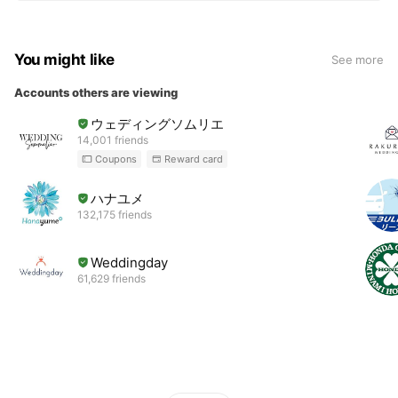
You might like
See more
Accounts others are viewing
ウェディングソムリエ
14,001 friends
Coupons
Reward card
ハナユメ
132,175 friends
Weddingday
61,629 friends