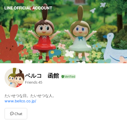
ベルコ 函館
Friends
45
たいせつな日。たいせつな人。
www.bellco.co.jp/
Chat