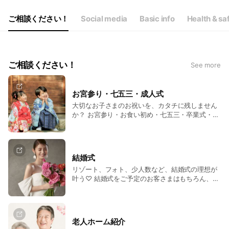
ご相談ください！
Social media
Basic info
Health & sa
ご相談ください！
See more
お宮参り・七五三・成人式
大切なお子さまのお祝いを、カタチに残しません
か？ お宮参り・お食い初め・七五三・卒業式・成
人式など、お祝いの日をお手伝いします。 素敵な
衣装を身に纏ったお子さまの撮影もお任せくださ
い！
結婚式
リゾート、フォト、少人数など、結婚式の理想が
叶う♡ 結婚式をご予定のお客さまはもちろん、ま
だ決まっていないお客さまも、式場見学、イベン
トのご案内など、なんでもお気軽にご相談くださ
い！ 週末にはブライダルフェアも開催中です♪
老人ホーム紹介