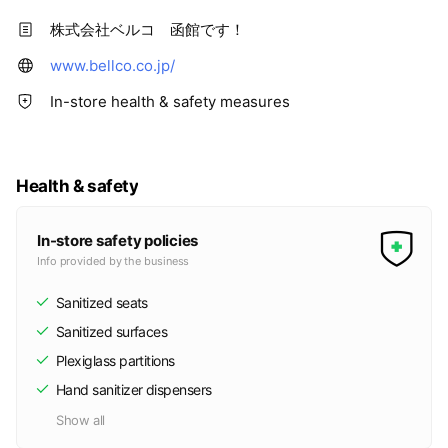
株式会社ベルコ 函館です！
www.bellco.co.jp/
In-store health & safety measures
Health & safety
In-store safety policies
Info provided by the business
Sanitized seats
Sanitized surfaces
Plexiglass partitions
Hand sanitizer dispensers
Show all