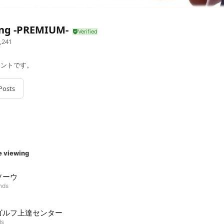
ing -PREMIUM-
,241
カウントです。
Posts
e viewing
ソーウ
ends
ゴルフ上達センター
ds