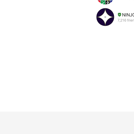
NINJ
7,216 frie