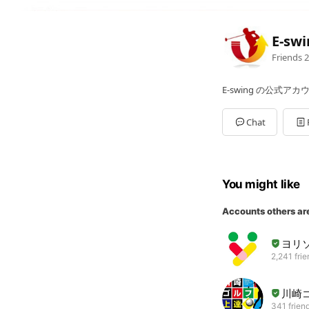
E-sw
Friends
2
E-swing の公式ア
Chat
You might like
Accounts others ar
ヨリ
2,241 fri
川崎
341 frien