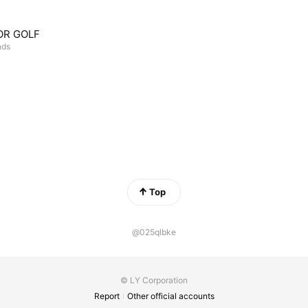
OR GOLF
nds
Top
@025qlbke
© LY Corporation
Report
Other official accounts