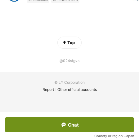
Top
@024sfgvs
© LY Corporation
Report
Other official accounts
Chat
Country or region:
Japan