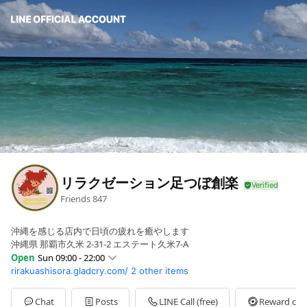
リラクゼーション足つぼ創楽
Friends
847
沖縄を感じる店内で日頃の疲れを癒やします
沖縄県 那覇市久米 2-31-2 エステート久米7-A
Open
Sun 09:00 - 22:00
rirakuashisora.gladcry.com/
2 other items
Sun
09:00 - 22:00
Mon
09:00 - 22:00
Tue
09:00 - 22:00
Chat
Posts
LINE Call (free)
Reward car