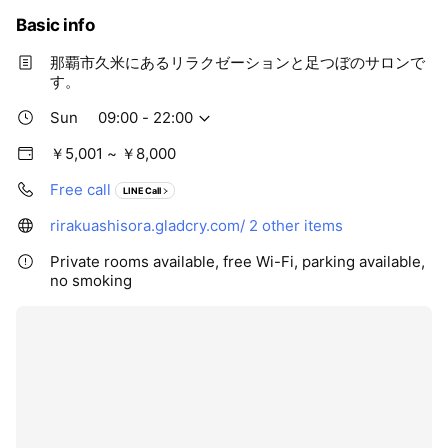
Basic info
那覇市久米にあるリラクゼーションと足つぼのサロンで
す。
Sun
09:00 - 22:00
￥5,001 ~ ￥8,000
Free call
LINE Call
rirakuashisora.gladcry.com/
2 other items
Private rooms available, free Wi-Fi, parking available,
no smoking