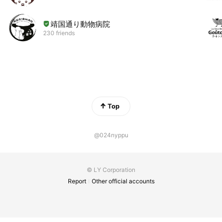
靖国通り動物病院
230 friends
Top
@024nyppu
© LY Corporation
Report
Other official accounts