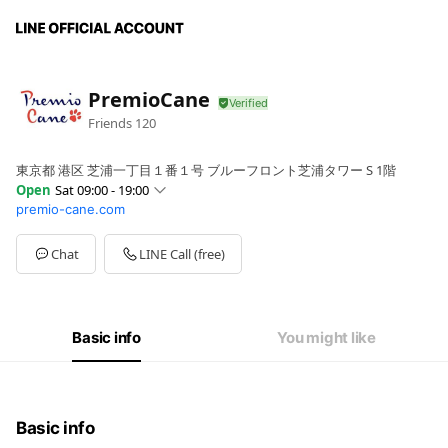
PremioCane
Friends
120
東京都 港区 芝浦一丁目１番１号 ブルーフロント芝浦タワー S 1階
Open
Sat 09:00 - 19:00
premio-cane.com
Sun
09:00 - 19:00
Mon
09:00 - 19:00
Tue
09:00 - 19:00
Chat
LINE Call (free)
Wed
09:00 - 19:00
Thu
09:00 - 19:00
Fri
09:00 - 19:00
Sat
09:00 - 19:00
Basic info
You might like
Basic info