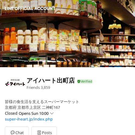
アイハート出町店
Friends
3,859
皆様の食生活を支えるスーパーマーケット
京都府 京都市上京区 二神町167
Closed
Opens Sun 10:00
super-iheart.jp/index.php
Sun
10:00 - 21:00
Mon
10:00 - 21:00
Tue
10:00 - 21:00
Chat
Posts