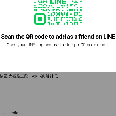
m.tw/
able
Scan the QR code to add as a friend on LINE
Open your LINE app and use the in-app QR code reader.
板橋區 大觀路三段36巷16號 饕針
cial media