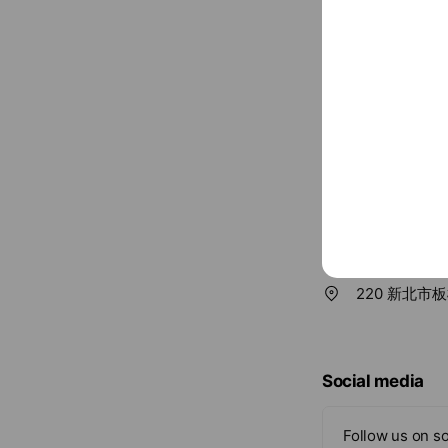
www.52tz.co
Parking avail
220 新北市
Social media
Follow us on so