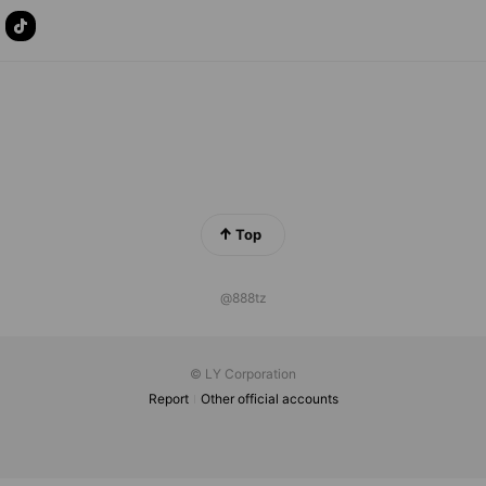
Top
@888tz
© LY Corporation
Report
Other official accounts