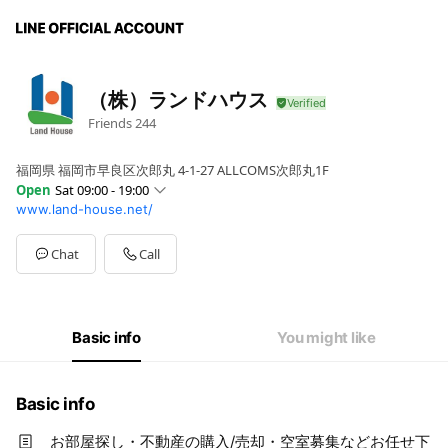
（株）ランドハウス
Friends
244
福岡県 福岡市早良区次郎丸 4-1-27 ALLCOMS次郎丸1F
Open
Sat 09:00 - 19:00
www.land-house.net/
Sun
09:00 - 17:30
Mon
09:00 - 19:00
Tue
09:00 - 17:30
Chat
Call
Wed
Closed
Thu
09:00 - 19:00
Fri
09:00 - 19:00
Sat
09:00 - 19:00
Basic info
You might like
Basic info
お部屋探し・不動産の購入/売却・空室募集などお任せ下