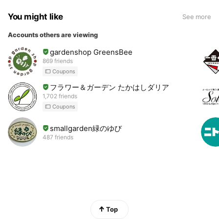
You might like
See more
Accounts others are viewing
gardenshop GreensBee
869 friends
Coupons
フラワー＆ガーデン たかはしダリア
1,702 friends
Coupons
smallgarden緑のゆび
487 friends
Top