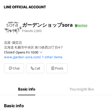
ガーデンショップsora
Friends
2,003
花屋･園芸店
北海道 札幌市中央区 南13条西23丁目4-7
Closed
Opens Fri 10:00
www.garden-sora.com/
1 other items
Sun
10:00 - 16:00
Mon
10:00 - 16:00
Tue
10:00 - 16:00
Chat
Call
Posts
Wed
10:00 - 16:00
Thu
Closed
Fri
10:00 - 16:00
Sat
10:00 - 16:00
Basic info
You might like
木曜日定休（2023年から４月から木曜定休日です）
Basic info