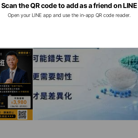
Scan the QR code to add as a friend on LINE
Open your LINE app and use the in-app QR code reader.