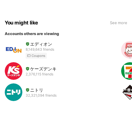
You might like
See more
Accounts others are viewing
エディオン
8,149,643 friends
Coupons
ケーズデンキ
2,376,115 friends
ニトリ
32,321,094 friends