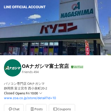
OAナガシマ富士宮店
Friends
494
パソコン専門店 OAナガシマ
静岡県 富士宮市 西小泉町20-2
Closed
Opens Fri 10:00
www.zoa.co.jp/store/detail?id=10
Sun
10:00 - 20:00
Mon
10:00 - 20:00
Tue
10:00 - 20:00
Chat
Posts
Coupons