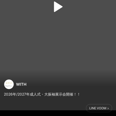
WITH
2026年/2027年成人式・大振袖展示会開催！！
WITH深井店 2025年1/18㈯～1/26㈰
LINE VOOM
福岡志免本店 2/1㈯～2/9㈰
金剛店 2/15㈯～2/23㈰