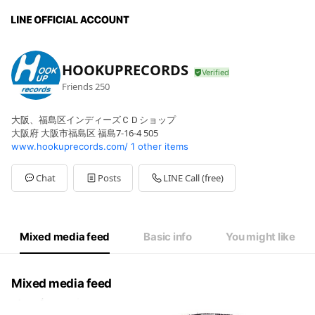
HOOKUPRECORDS
Friends
250
大阪、福島区インディーズＣＤショップ
大阪府 大阪市福島区 福島7-16-4 505
www.hookuprecords.com/
1 other items
Chat
Posts
LINE Call (free)
Mixed media feed
Basic info
You might like
Mixed media feed