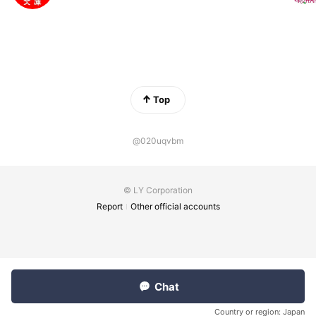
Top
@020uqvbm
© LY Corporation
Report
Other official accounts
Chat
Country or region:
Japan