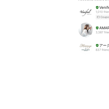
Ven
1,010 frie
Coupo
AMA
3,587 fri
アー
837 frien