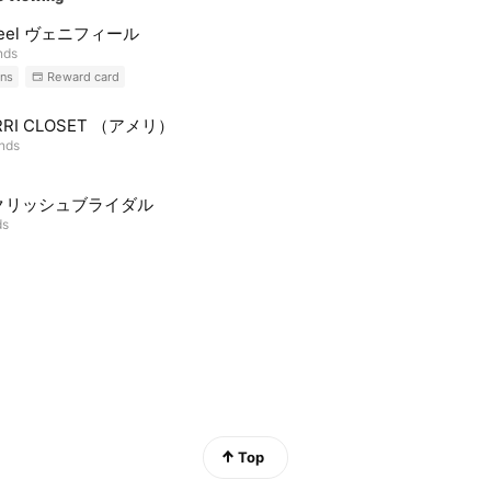
ifeel ヴェニフィール
nds
ns
Reward card
RRI CLOSET （アメリ）
ends
クリッシュブライダル
ds
Top