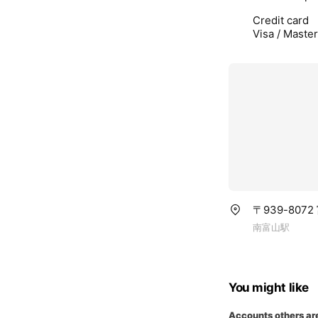
Credit card
Visa / Maste
〒939-807
南富山駅
You might like
Accounts others ar