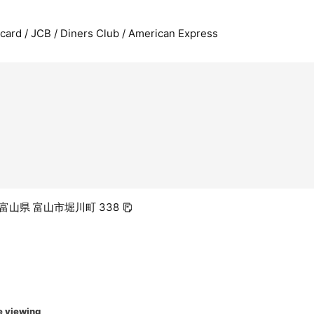
rcard / JCB / Diners Club / American Express
2 富山県 富山市堀川町 338
e viewing