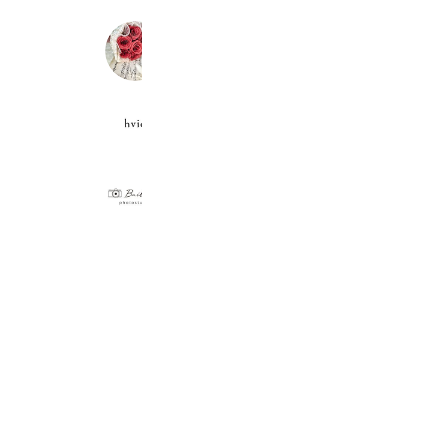
shionflower Tsubame
147 friends
hvid
211 friends
studio Buildine
621 friends