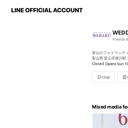
WEDD
Friends
6
富山のフォトウェデ
富山県 富山市堀川町 3
Closed
Opens Sun 10
Tue
10:00 - 18:30
Wed
10:00 - 18:30
Chat
Thu
10:00 - 18:30
Fri
10:00 - 18:30
Sat
10:00 - 18:30
Sun
10:00 - 18:30
Mon
Closed
Mixed media fe
月曜定休（祝日の場