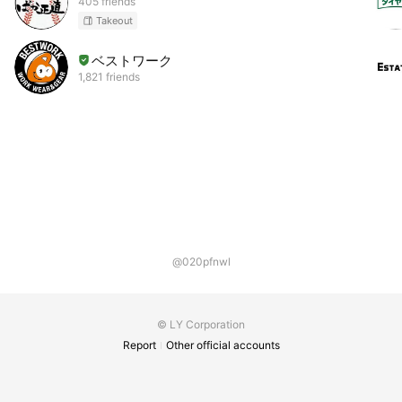
405 friends
Takeout
ベストワーク
1,821 friends
@020pfnwl
© LY Corporation
Report
Other official accounts