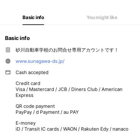
Basic info
You might like
Basic info
砂川自動車学校のお問合せ専用アカウントです！
www.sunagawa-ds.jp/
Cash accepted
Credit card
Visa / Mastercard / JCB / Diners Club / American
Express
QR code payment
PayPay / d Payment / au PAY
E-money
iD / Transit IC cards / WAON / Rakuten Edy / nanaco