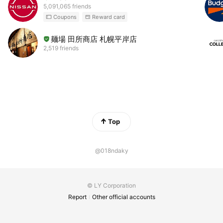
5,091,065 friends
Coupons
Reward card
麺場 田所商店 札幌平岸店
2,519 friends
Top
@018ndaky
© LY Corporation
Report
Other official accounts