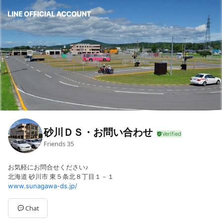
砂川ＤＳ・お問い合わせ
Friends
35
お気軽にお問合せください♪
北海道 砂川市 東５条北８丁目１－１
www.sunagawa-ds.jp/
Chat