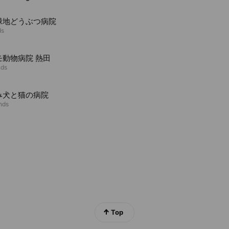
緑地どうぶつ病院
ds
モ動物病院 熱田
nds
み犬と猫の病院
ends
Top