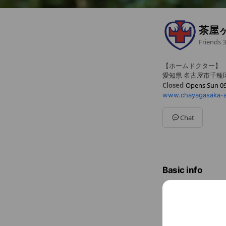
茶屋
Friends
3
【ホームドクター】 
愛知県 名古屋市千種区 
Closed
Opens Sun 09
www.chayagasaka-a
Sun
09:00 - 17:30
Mon
09:00 - 17:30
Tue
Closed
Chat
Wed
09:00 - 17:30
Thu
09:00 - 17:30
Fri
09:00 - 17:30
Sat
09:00 - 17:30
午前診療受付9:00-11:30
Basic info
ひとつひとつ
Sun
09:00 
午前診療受付9:0