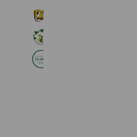
名古屋みなと テイルズ犬猫病院
750 friends
アイビーペットクリニック
646 friends
アイズドッグ春日井店
570 friends