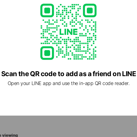
66
saka-ah.jp/
Scan the QR code to add as a friend on LINE
Open your LINE app and use the in-app QR code reader.
3 愛知県 名古屋市千種区 新西1-1-5
e viewing