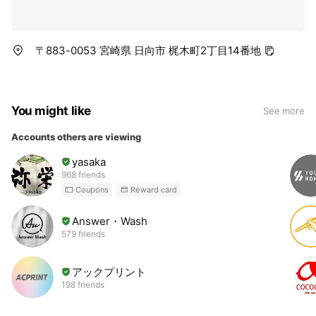
〒883-0053 宮崎県 日向市 梶木町2丁目14番地
You might like
See more
Accounts others are viewing
yasaka
968 friends
Coupons
Reward card
Answer・Wash
579 friends
アックプリント
198 friends