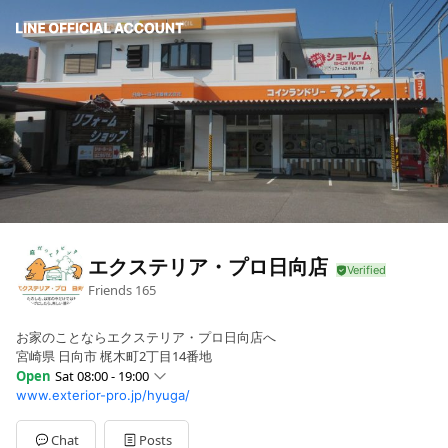
エクステリア・プロ日向店
Friends
165
お家のことならエクステリア・プロ日向店へ
宮崎県 日向市 梶木町2丁目14番地
Open
Sat 08:00 - 19:00
www.exterior-pro.jp/hyuga/
Sun
08:00 - 19:00
Mon
08:00 - 19:00
Tue
08:00 - 19:00
Chat
Posts