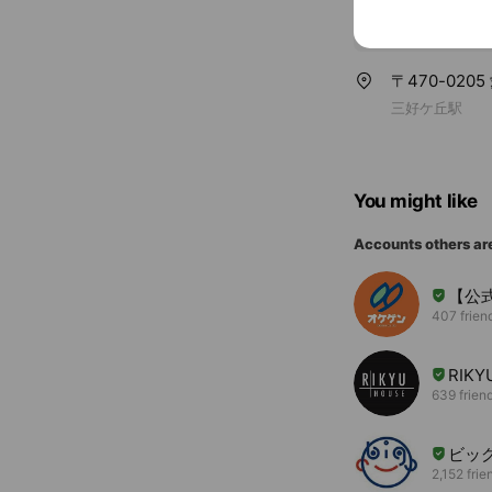
〒470-020
三好ケ丘駅
You might like
Accounts others ar
【公
407 frien
RIK
639 frien
ビッ
2,152 frie