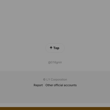
Top
@016gniir
© LY Corporation
Report
Other official accounts