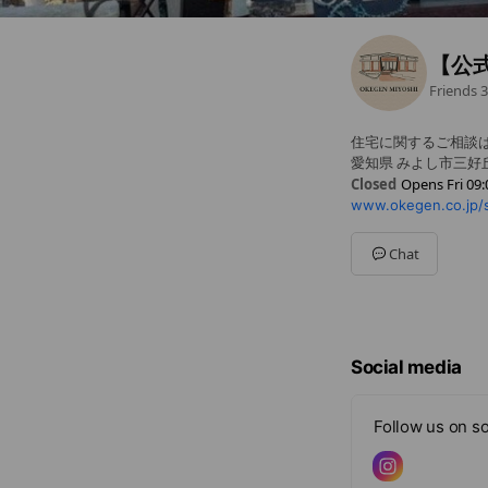
【公
Friends
3
住宅に関するご相談は
愛知県 みよし市三好丘緑
Closed
Opens Fri 09:
www.okegen.co.jp/s
Sun
09:00 - 17:00
Mon
09:00 - 17:00
Tue
09:00 - 17:00
Chat
Wed
Closed
Thu
Closed
Fri
09:00 - 17:00
Sat
09:00 - 17:00
※定休日/水曜日・
Social media
Follow us on so