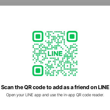
ことは何でもご相談頂けます！
- 17:00
曜日・木曜日
33
co.jp/store/miyoshi
2 other items
able
Scan the QR code to add as a friend on LINE
Open your LINE app and use the in-app QR code reader.