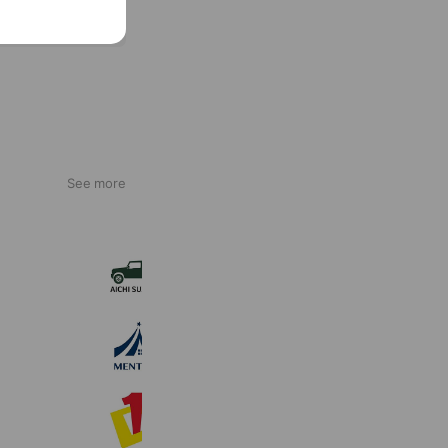
See more
サンフィールド三好丘店
680 friends
Coupons
Reward card
株式会社メンテル
1,010 friends
ドリームワン花田電気
224 friends