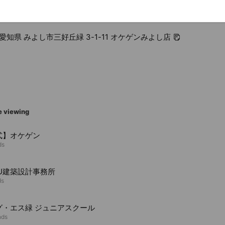
5 愛知県 みよし市三好丘緑 3-1-11 オケゲンみよし店
e viewing
式】オケゲン
ds
YU建築設計事務所
ds
グ・エス緑 ジュニアスクール
nds