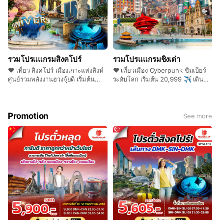
รวมโปรแแกรมสิงคโปร์
รวมโปรแแกรมชิงเต่า
❤️ เที่ยว สิงคโปร์ เมืองเกาะแห่งสิงห์
❤️ เที่ยวเมือง Cyberpunk ชิมเบียร์
ศูนย์รวมพลังงานฮวงจุ้ยดี เริ่มต้น
ระดับโลก เริ่มต้น 20,999 ✈️ เดิน
8,999 ✈️ เดินทางโดยสายการบิน
ทางโดยสายการบิน QINGDAO
Thai lion Air (SL) / Scoot Airline
AIRLINES (QW)/SHANGDONG
(TR) / Singapore Airline (SQ)
AIRLINE (SC)
Promotion
See more