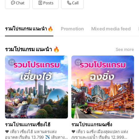
Tue
09:00 - 18:00
Chat
Posts
Call
Wed
09:00 - 18:00
Thu
09:00 - 18:00
Fri
09:00 - 18:00
Sat
Closed
รวมโปรแกรม แนะนำ 🔥
Promotion
Mixed media feed
ทักแชทได้ตามเวลา7-11 ทำการครับ
รวมโปรแกรม แนะนำ 🔥
See more
รวมโปรแแกรมเซี่ยงไฮ้
รวมโปรแแกรมฉงชิ่ง
❤️ เที่ยว เซี่ยงไฮ้ มหานครแห่ง
❤️ เที่ยว ฉงชิ่ง เมืองสุดแปลก แห่ง
อนาคต เริ่มต้น 13,799 ✈️ เดินทาง
ภูเขาและแม่น้ำ เริ่มต้น 12,999