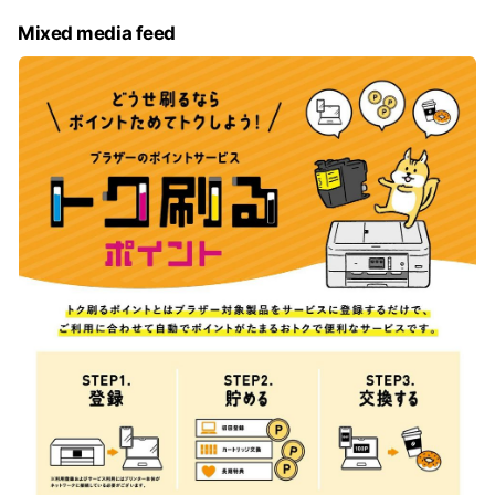
Mixed media feed
👻登録50,000件突破！👻※
トク刷るポイントとは対象製品をサービスに登録するだけで、
ご利用に合わせて自動でポイントがたまるおトクで便利なサー
ビスです。
※2022年12月現在
▼詳細はこちら
https://online.brother.co.jp/service/tokusuru/
トク刷るポイントとはブラザー対象製品をサービスに登録する
だけで、ご利用に合わせて自動でポイントがたまるおトクで便
利なサービスです。
貯まったポイントは近くのコンビニで使えるギフトや、日頃の
お買い物の決済に使えるポイントに交換できます！
▼対象製品など登録方法の確認はこちら