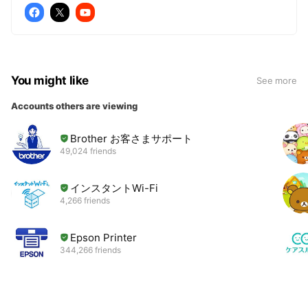
You might like
See more
Accounts others are viewing
Brother お客さまサポート
49,024 friends
インスタントWi-Fi
4,266 friends
Epson Printer
344,266 friends