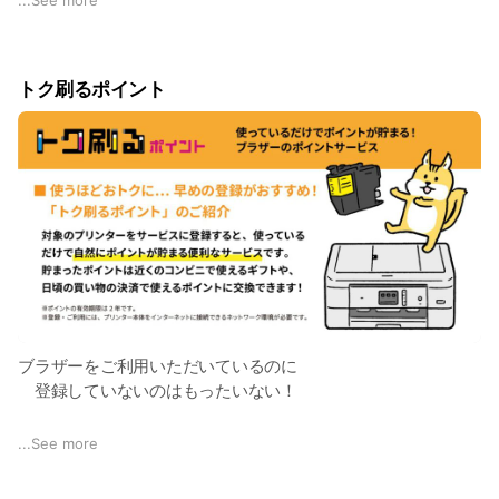
文書ファイル：PDF/TEX/MicroOfficeファイル
画像ファイル：JPEG/BMP/GIF/PNG
トク刷るポイント
▼ 対象機種
DCP-J1200N, DCP-J1800N, DCP-J4140N, DCP-J526N,
DCP-J914N, DCP-J926N, HL-J7010CDW, MFC-J4440N,
MFC-J4540N, MFC-J4940DN, MFC-J5800CDW, MFC-
J7100CDW, MFC-J7300CDW, MFC-J739D(W)N, MFC-
J7500CDW, MFC-J7600CDW, MFC-J904N, MFC-
J939D(W)N
▼ 詳細のFAQについてはこちらから
https://faq.brother.co.jp/app/answers/detail/a_id/13095
ブラザーをご利用いただいているのに
登録していないのはもったいない！
＼ どうせ刷るなら
...
See more
ポイント貯めてトクしよう！ ／