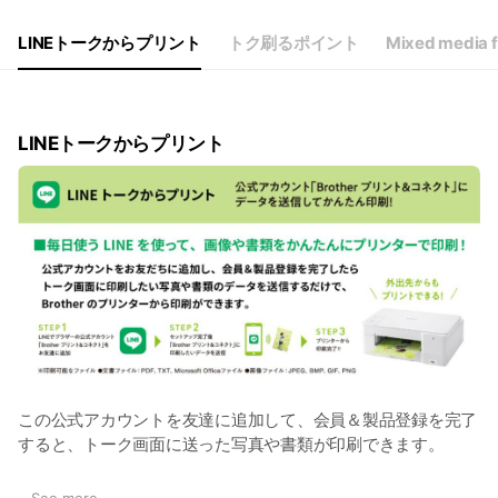
LINEトークからプリント
トク刷るポイント
Mixed media 
LINEトークからプリント
この公式アカウントを友達に追加して、会員＆製品登録を完了
すると、トーク画面に送った写真や書類が印刷できます。
▼ 印刷可能なファイル
...
See more