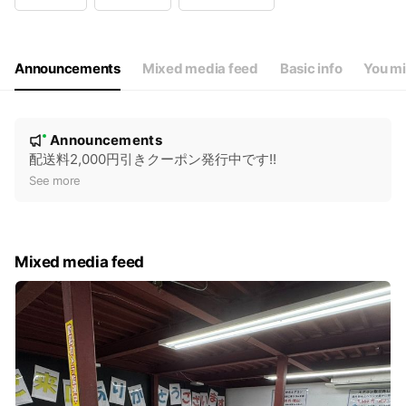
Wed
09:00 - 18:00
Thu
09:00 - 18:00
Fri
09:00 - 18:00
Sat
09:00 - 18:00
Announcements
Mixed media feed
Basic info
You mi
N
Announcements
New
o
配送料2,000円引きクーポン発行中です!!
t
See more
i
c
e
Mixed media feed