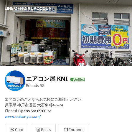
エアコン屋 KNI
Friends
92
エアコンのことならお気軽にご相談ください
兵庫県 神戸市灘区 大石東町4-5-24
Closed
Opens Sat 09:00
www.eakonya.com/
Sun
09:00 - 18:00
Mon
09:00 - 18:00
Tue
09:00 - 18:00
Chat
Posts
Coupons