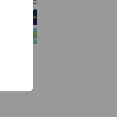
655 friends
e
Shellter
472 friends
Coupons
Reward card
お掃除のことなら『Smile life』
353 friends