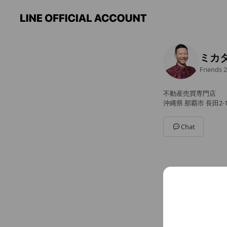
ミカ
Friends
2
不動産売買専門店
沖縄県 那覇市 長田2-12
Chat
You might like
Accounts others ar
【公