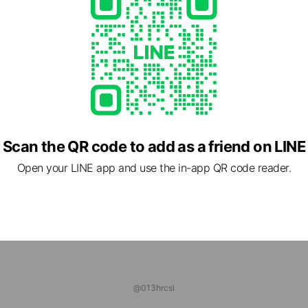
ds
ーすとコーヒー
ds
S salon ナイスBOY！
ds
Scan the QR code to add as a friend on LINE
Open your LINE app and use the in-app QR code reader.
@013hrcsl