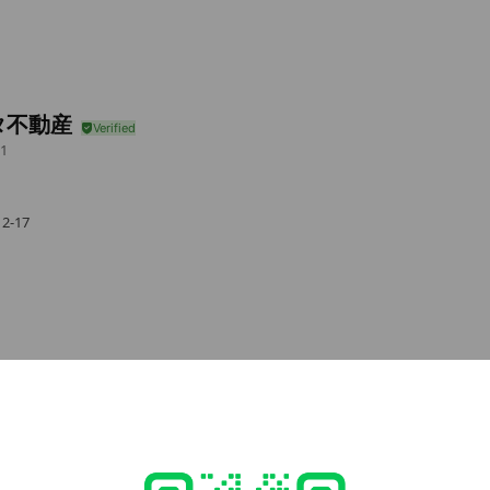
タ不動産
1
-17
e viewing
式】おもいでばこ