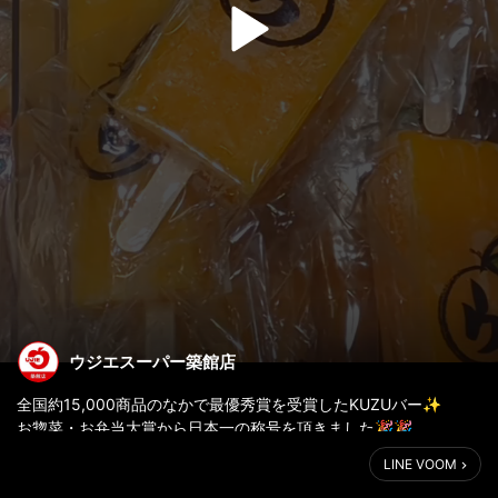
ウジエスーパー築館店
全国約15,000商品のなかで最優秀賞を受賞したKUZUバー✨
お惣菜・お弁当大賞から日本一の称号を頂きました🎉🎉
LINE VOOM
＼ 当たり棒に当たるともう1本 ／
【 ぷるるん食感♪季節の葛(KUZU)バー 】