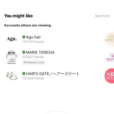
You might like
See more
Accounts others are viewing
Agu hair
707,155 friends
MARIE TERESIA
221,637 friends
Reward card
HAIR’S GATE／へアーズゲート
122,639 friends