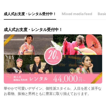
Wed
10:00 - 18:00
Thu
10:00 - 18:00
Fri
10:00 - 22:00
成人式お支度・レンタル受付中！
Mixed media feed
Basic
Sat
09:00 - 22:00
時間外でもご予約いただけますのでお気軽お問い合わせください。
成人式お支度・レンタル受付中！
華やかで可愛いデザイン、個性派スタイル、人目を惹く派手な
お着物、振袖と男袴ともに豊富に取り揃えております。