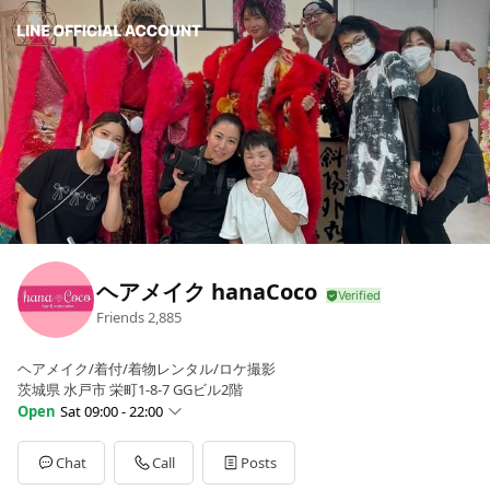
ヘアメイク hanaCoco
Friends
2,885
ヘアメイク/着付/着物レンタル/ロケ撮影
茨城県 水戸市 栄町1-8-7 GGビル2階
Open
Sat 09:00 - 22:00
Sun
09:00 - 17:00
Mon
10:00 - 18:00
Chat
Call
Posts
Tue
10:00 - 18:00