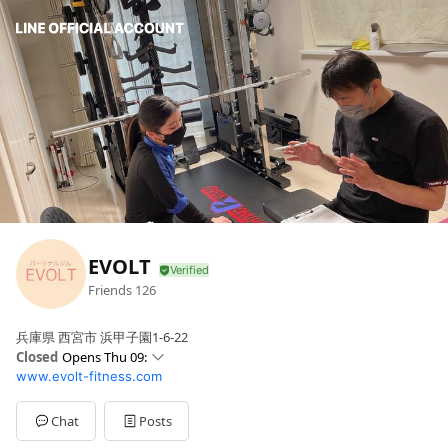
EVOLT
Friends
126
兵庫県 西宮市 浜甲子園1-6-22
Closed
Opens Thu 09:
www.evolt-fitness.com
Sun
09: - 21:
Mon
09: - 21:
Tue
09: - 21:
Chat
Posts
Wed
09: - 21: