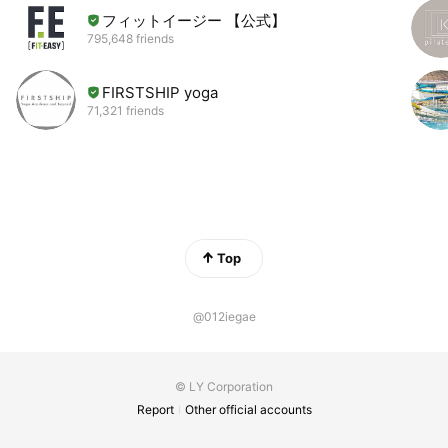
フィットイージー 【公式】
795,648 friends
FIRSTSHIP yoga
71,321 friends
Top
@012iegae
© LY Corporation
Report
Other official accounts