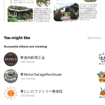
You might like
See more
Accounts others are viewing
保内町商工会
186 friends
MotorGarageRectitude
140 friends
にいだファミリー整体院
216 friends