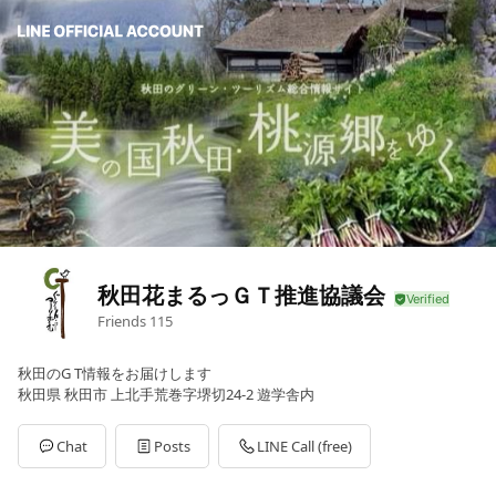
秋田花まるっＧＴ推進協議会
Friends
115
秋田のG T情報をお届けします
秋田県 秋田市 上北手荒巻字堺切24-2 遊学舎内
Chat
Posts
LINE Call (free)