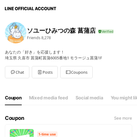
ソユーひみつの森 菖蒲店
Friends
8,278
あなたの「好き」を応援します！
埼玉県 久喜市 菖蒲町菖蒲6005番地1 モラージュ菖蒲1F
Chat
Posts
Coupons
Coupon
Mixed media feed
Social media
You might li
Coupon
See more
1-time use