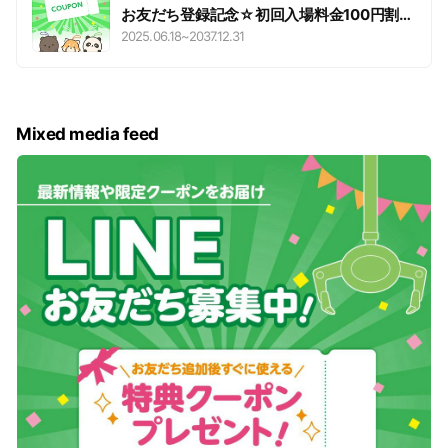
お友だち登録記念☆初回入場料金100円割引
クーポン☆
2025.06.18
~
2037.12.31
Mixed media feed