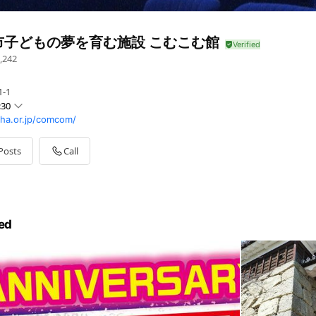
市子どもの夢を育む施設 こむこむ館
,242
-1
:30
ha.or.jp/comcom/
Posts
Call
（火曜日が祝日の場合はその次の平日）
ed