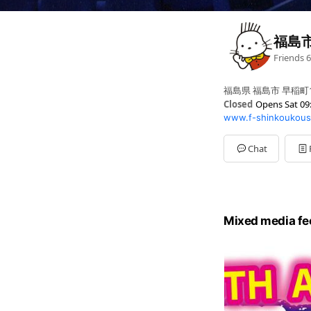
福島
Friends
6
福島県 福島市 早稲町1
Closed
Opens Sat 09
www.f-shinkoukous
Sun
09:30 - 19:00
Mon
09:30 - 19:00
Tue
Closed
Chat
Wed
09:30 - 19:00
Thu
09:30 - 19:00
Fri
09:30 - 19:00
Sat
09:30 - 19:00
休館日：毎週火曜日
Mixed media fe