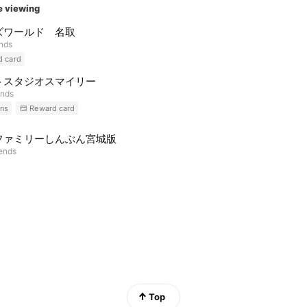
e viewing
ズワールド 名取
ends
d card
トスタジオスマイリー
ends
ns
Reward card
ファミリーしんぶん宮城版
iends
Top