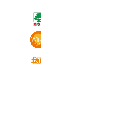
いちい 庭坂店
1,350 friends
ワイヤーママおおいた
6,270 friends
いわての子育て情報誌 fam[ファム]
2,678 friends