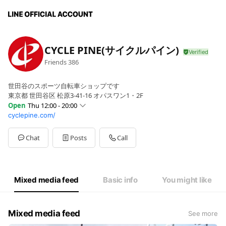
CYCLE PINE(サイクルパイン)
Friends
386
世田谷のスポーツ自転車ショップです
東京都 世田谷区 松原3-41-16 オパスワン1・2F
Open
Thu 12:00 - 20:00
cyclepine.com/
Sun
11:00 - 19:00
Mon
12:00 - 20:00
Tue
12:00 - 20:00
Chat
Posts
Call
Wed
Closed
Thu
12:00 - 20:00
Fri
12:00 - 20:00
Sat
11:00 - 19:00
Mixed media feed
Basic info
You might like
Mixed media feed
See more