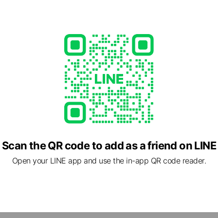
kotsuin.jp/
2 other items
ed
rcard / JCB / American Express
lable, no smoking
Scan the QR code to add as a friend on LINE
Open your LINE app and use the in-app QR code reader.
8 福岡県 福岡市博多区 板付7丁目7-24