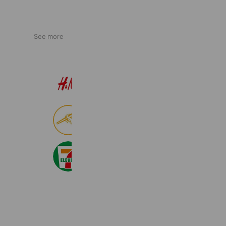
See more
H&M
22,559,760 friends
食べログ
8,999,157 friends
セブン‐イレブン・ジャパン
20,986,671 friends