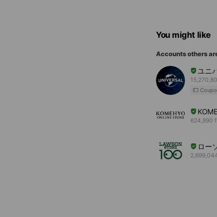
You might like
Accounts others ar
ユニ
15,270,80
Coupo
KOME
624,890 f
ロー
2,699,044