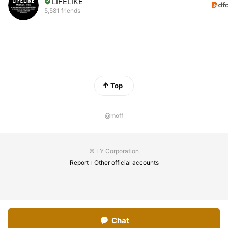
LIFELIKE
5,581 friends
Top
@moff
© LY Corporation
Report
Other official accounts
Chat