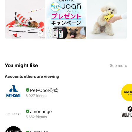
You might like
See more
Accounts others are viewing
Pet-Cool公式
8,027 friends
amonange
5,652 friends