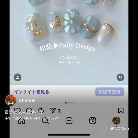
cnmnail
最近の成人式ネイル、
実は“淡色”合わせも人気なの
知ってました？𓂃🫧
LINE VOOM
振袖が華やかだからこそ、