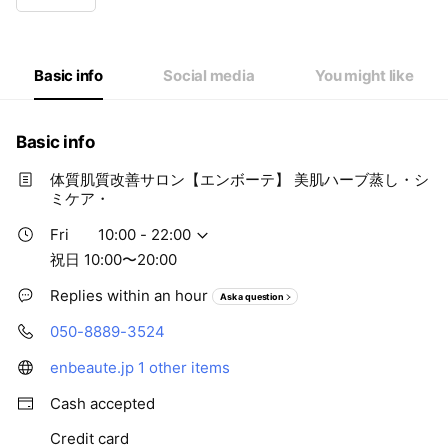
Wed
10:00 - 22:00
Thu
10:00 - 22:00
Fri
10:00 - 22:00
Sat
10:00 - 20:00
Basic info
Social media
You might like
祝日 10:00〜20:00
Basic info
体質肌質改善サロン【エンボーテ】 美肌ハーブ蒸し・シ
ミケア・
Fri
10:00 - 22:00
祝日 10:00〜20:00
Replies within an hour
Ask a question
050-8889-3524
enbeaute.jp
1 other items
Cash accepted
Credit card