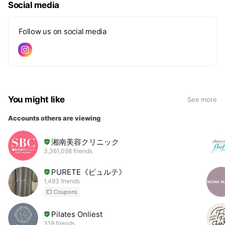
Social media
Follow us on social media
You might like
See more
Accounts others are viewing
湘南美容クリニック
3,361,098 friends
PURETE《ピュルテ》
1,493 friends
Coupons
Pilates Onliest
319 friends