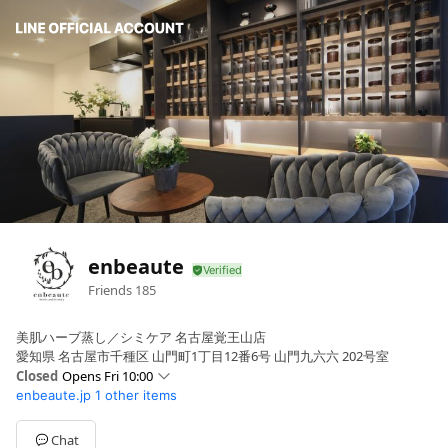
enbeaute
Friends
185
美肌ハーブ蒸し／シミケア 名古屋覚王山店
愛知県 名古屋市千種区 山門町1丁目12番6号 山門九六六 202号室
Closed
Opens Fri 10:00
enbeaute.jp
1 other items
Sun
10:00 - 20:00
Mon
10:00 - 22:00
Tue
10:00 - 22:00
Chat