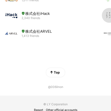
1,011 friends
株式会社iHack
2,340 friends
株式会社ARVEL
1,413 friends
Top
@006ilnon
© LY Corporation
Report
Other official accounts