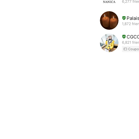
6,277 fri
Palai
1,872 frie
CGC
6,821 frie
Coupo