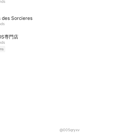
ends
s des Sorcieres
nds
OS専門店
nds
ns
@005qryxv