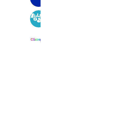
938 friends
LightShip レンタルスペース
795 friends
CGcosplay
2,977 friends
Coupons