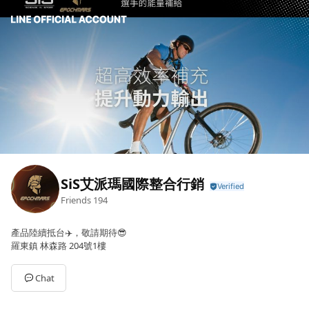
SiS艾派瑪國際整合行銷
Friends
194
產品陸續抵台✈️，敬請期待😎
羅東鎮 林森路 204號1樓
Chat