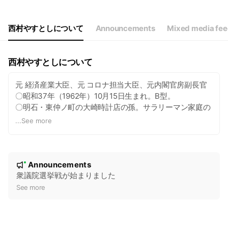
西村やすとしについて
Announcements
Mixed media fe
西村やすとしについて
元 経済産業大臣、元 コロナ担当大臣、元内閣官房副長官
〇昭和37年（1962年）10月15日生まれ。B型。
〇明石・東仲ノ町の大崎時計店の孫。サラリーマン家庭の
長男として、二見の市営住宅に育つ。
...
See more
〇母や明石商業高校卒業（1回生）、叔父は県立明石高校
卒業、祖母は淡路島出身。
〇神戸大学附属明石中、灘校、東大法学部、米国メリーラ
N
ンド大学公共政策大学院卒業。
Announcements
New
o
〇兵庫県土地回廊事業団体連合会会長。
衆議院選挙戦が始まりました
t
See more
i
c