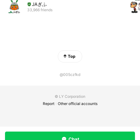
JAぎふ
33,966 friends
Top
@005czfkd
© LY Corporation
Report
Other official accounts
Chat